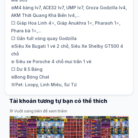
❄️M4 băng lv7, ACE32 lv7, UMP lv7, Groza Godzilla lv4,
AKM Thời Quang Khả Biến lv4,...
💥 Giáp Hoa Linh 4⭐️, Giáp Anukhra 1⭐️, Pharaoh 1⭐️,
Phara bà 1⭐️,...
💥 Gần full vòng quay Godzilla
❄️Siêu Xe Bugati 1 vé 2 chỗ, Siêu Xe Shelby GT500 4
chỗ
❄️ Siêu xe Porsche 4 chỗ mui trần 1 vé
💥 Dư 8.5 Báng
❄️Bong Bóng Chat
🌸Pet: Loopy, Linh Miêu, Sư Tử
Tài khoản tương tự bạn có thể thích
Vuốt sang bên để xem thêm