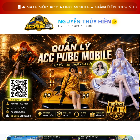
#89943
#62615
#44616
#27765
🧧🔥 SALE SỐC ACC PUBG MOBILE – GIẢM ĐẾN 30% ⚡ THUÊ 
NGUYỄN THÚY HIỀN
Liên hệ: 0763 71 8888