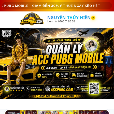
#27765
#21030
#79449
#71425
PUBG MOBILE – GIẢM ĐẾN 30% ⚡ THUÊ NGAY KẺO HẾT
NGUYỄN THÚY HIỀN
Liên hệ: 0763 71 8888