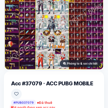
Phóng to & soi chi tiết
Acc #37079 · ACC PUBG MOBILE
Đã thuê
#PUBG37079
14
người đang xem acc này