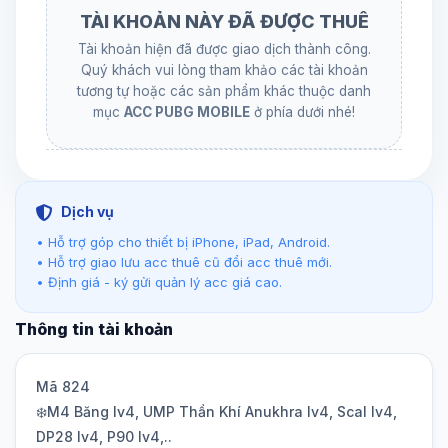
TÀI KHOẢN NÀY ĐÃ ĐƯỢC THUÊ
Tài khoản hiện đã được giao dịch thành công.
Quý khách vui lòng tham khảo các tài khoản
tương tự hoặc các sản phẩm khác thuộc danh
mục
ACC PUBG MOBILE
ở phía dưới nhé!
Dịch vụ
• Hỗ trợ góp cho thiết bị iPhone, iPad, Android.
• Hỗ trợ giao lưu acc thuê cũ đổi acc thuê mới.
• Định giá - ký gửi quản lý acc giá cao.
Thông tin tài khoản
Mã 824
❄️M4 Băng lv4, UMP Thần Khí Anukhra lv4, Scal lv4,
DP28 lv4, P90 lv4,..