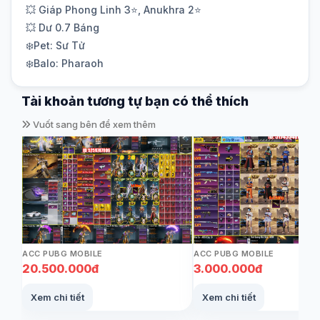
💥 Giáp Phong Linh 3⭐️, Anukhra 2⭐️
💥 Dư 0.7 Báng
❄️Pet: Sư Tử
❄️Balo: Pharaoh
Tài khoản tương tự bạn có thể thích
Vuốt sang bên để xem thêm
ACC PUBG MOBILE
ACC PUBG MOBILE
20.500.000đ
3.000.000đ
Xem chi tiết
Xem chi tiết