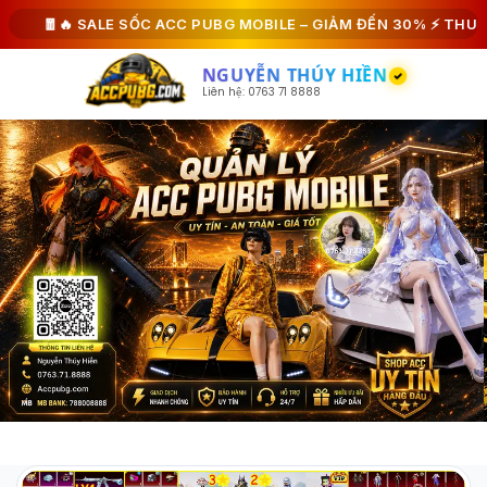
#27765
#21030
#79449
#71425
🧧🔥 SALE SỐC ACC PUBG MOBILE – GIẢM ĐẾN 30% ⚡ THUÊ N
NGUYỄN THÚY HIỀN
Liên hệ: 0763 71 8888