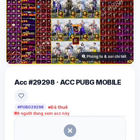
Phóng to & soi chi tiết
Acc #29298 · ACC PUBG MOBILE
Đã thuê
#PUBG29298
8
người đang xem acc này